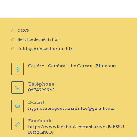
S’ouvre
CGVS
dans
S’ouvre
Service de médiation
un
dans
S’ouvre
Politique de confidentialité
nouvel
un
dans
onglet
nouvel
un
Caudry - Cambrai - Le Cateau - Elincourt
onglet
nouvel
onglet
Téléphone :
0674929963
E-mail :
S’ouvre
hypnotherapeute.mathilde@gmail.com
dans
votre
Facebook :
applicati
https://www.facebook.com/share/6zBaP85U
DRzhGrKQ/