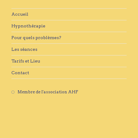
Accueil
Hypnothérapie
Pour quels problèmes?
Les séances
Tarifs et Lieu
Contact
S’ouvre
Membre de l'association AHF
dans
un
nouvel
onglet